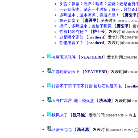
头昏？鼻塞？流涕？咽疼？发烧？还是全身
一开始头疼。躺床一小时多，冒汗，只能跑
多喝温水，温水擦澡，换湿衣服！
【
庸医甲
鼻开始塞了
【
庸医甲
】
发表时间:
2009/8/17 23:5
擦汗，多喝温水，盖被子睡觉
【
庸医甲
】
发
你有15米冇得？
【
护士长
】
发表时间:
2009/8/1
这是哪个家伙
【
neatherd
】
发表时间:
2009/8/18
你也感冒了？
【
neatherd
】
发表时间:
2009/8/18
唵嘛呢叭咪吽
【
NEATHERD
】
发表时间:
2009/8/16 
半部论语治天下
【
NEATHERD
】
发表时间:
2009/8/
打雷不下雨 下雨不打雷 捡块石头砸闪电
【
neath
天外广寒宫 ;地上烧火盆
【
洗马池
】
发表时间:
2009
秋风来了
【
洗马池
】
发表时间:
点击:
2009/8/5 0:55:14
牙龈长包包
【
洗马池
】
发表时间:
点
2009/8/3 11:12:27