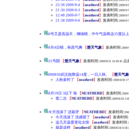
23:36 2009-9-4
【
neatherd
】
发表时间:
2009/9/5
21:30 2009-9-3
【
neatherd
】
发表时间:
2009/9/
12:48 2009-9-7
【
neatherd
】
发表时间:
2009/9/
21:38 2009-9-6
【
neatherd
】
发表时间:
2009/9/
6号又是高温天，继续晴，中午气温将达35度以
9月4日晴，秋高气爽
【
楚天气象
】
发表时间:
2009/
31号阴
【
楚天气象
】
发表时间:
点击
2009/8/31 16:49:45
090830武汉急降温14度，一日入秋。
【
楚天气象
入秋多时了
【
neatherd
】
发表时间:
2009/8/30 17
8月19日 3以下 海
【
NEATHERD
】
发表时间:
2009/
第二次
【
NEATHERD
】
发表时间:
2009/8/20 2:0
今天洗澡了 还刷牙
【
NEATHERD
】
发表时间:
200
今天洗澡了 洗感冒了
【
neatherd
】
发表时间:
这几天温度变化太快
【
neatherd
】
发表时间:
就是这样
【
neatherd
】
发表时间:
2009/8/18 0:18: