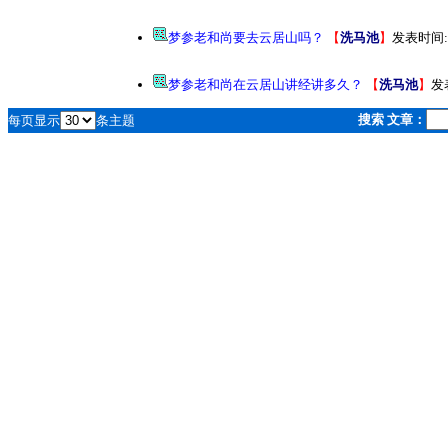
梦参老和尚要去云居山吗？
【
洗马池
】
发表时间:
梦参老和尚在云居山讲经讲多久？
【
洗马池
】
发
搜索 文章：
每页显示
条主题