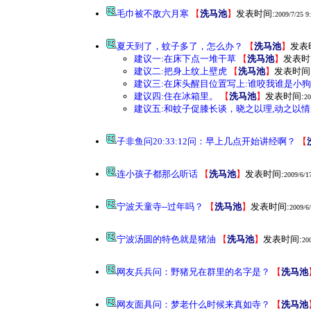
毛巾被不敌六月寒
【
洗马池
】
发表时间:
2009/7/25 9
夏天到了，蚊子多了，怎么办？
【
洗马池
】
发表
建议一:在床下点一堆干草
【
洗马池
】
发表时
建议二:把身上纹上壁虎
【
洗马池
】
发表时间
建议三:在床头醒目位置写上:谁咬我谁是小狗
建议四:住在冰箱里。
【
洗马池
】
发表时间:
20
建议五:和蚊子促膝长谈，晓之以理,动之以情
子非鱼问20:33:12问：早上几点开始讲经啊？
【
连小孩子都那么听话
【
洗马池
】
发表时间:
2009/6/1
宁波天童寺--过年吗？
【
洗马池
】
发表时间:
2009/6/
宁波汤圆的特色就是猪油
【
洗马池
】
发表时间:
20
网友兵兵问：野猪兄在群里的名字是？
【
洗马池
网友面具问：梦老什么时候来真如寺？
【
洗马池